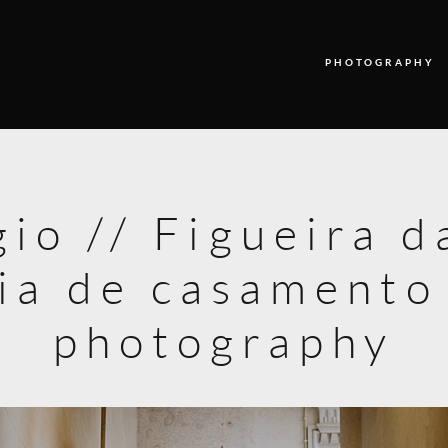
PHOTOGRAPHY
PHOTOGRAPHY
VIDEO
gio // Figueira 
BLOG
fia de casamento
ABOUT US
CONTACT
photography