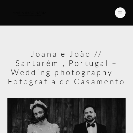
PHOTOGRAPHY
Joana e João //
VIDEO
Santarém , Portugal –
BLOG
Wedding photography –
Fotografia de Casamento
ABOUT US
CONTACT